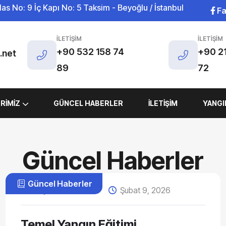
s No: 9 İç Kapı No: 5 Taksim - Beyoğlu / İstanbul
F
İLETIŞIM
İLETIŞIM
+90 532 158 74
+90 2
.net
89
72
RIMIZ
GÜNCEL HABERLER
İLETIŞIM
YANGI
Güncel Haberler
Güncel Haberler
Yayın Tarihi admin
Şubat 9, 2026
Temel Yangın Eğitimi