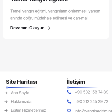
Temel yangın eğitimi, yangınların önlenmesi, yangın
anında doğru müdahale edilmesi ve can‑mal...
Devamını Okuyun
Site Haritası
İletişim
+90 532 158 74 89
Ana Sayfa
Hakkımızda
‎+90 212 245 29 72
Eğitim Hizmetlerimiz
info@yanginegitim.n