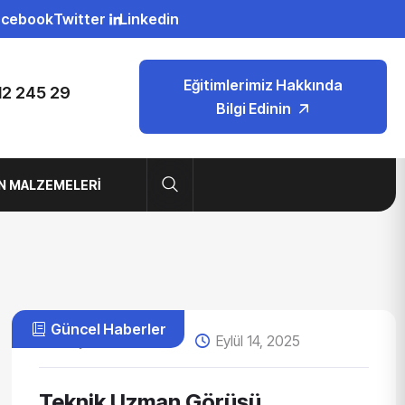
acebook
Twitter
Linkedin
Eğitimlerimiz Hakkında
12 245 29
Bilgi Edinin
N MALZEMELERI
Güncel Haberler
Yayın Tarihi admin
Eylül 14, 2025
Teknik Uzman Görüşü