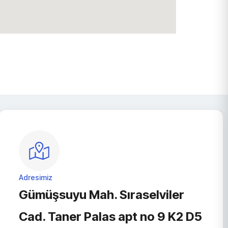
Adresimiz
Gümüşsuyu Mah. Sıraselviler
Cad. Taner Palas apt no 9 K2 D5