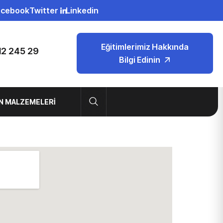
acebook
Twitter
Linkedin
Eğitimlerimiz Hakkında
12 245 29
Bilgi Edinin
N MALZEMELERI