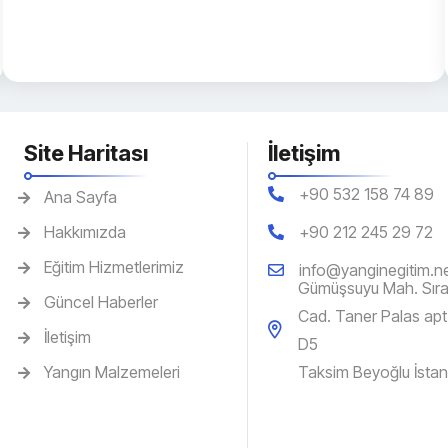
Site Haritası
İletişim
+90 532 158 74 89
Ana Sayfa
Hakkımızda
‎+90 212 245 29 72
Eğitim Hizmetlerimiz
info@yanginegitim.n
Gümüşsuyu Mah. Sıras
Güncel Haberler
Cad. Taner Palas apt
İletişim
D5
Yangın Malzemeleri
Taksim Beyoğlu İstan