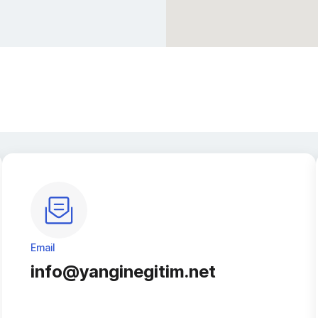
Email
info@yanginegitim.net