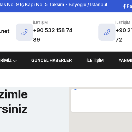
s No: 9 İç Kapı No: 5 Taksim - Beyoğlu / İstanbul
F
İLETIŞIM
İLETIŞIM
+90 532 158 74
+90 2
.net
89
72
RIMIZ
GÜNCEL HABERLER
İLETIŞIM
YANGI
izimle
rsiniz