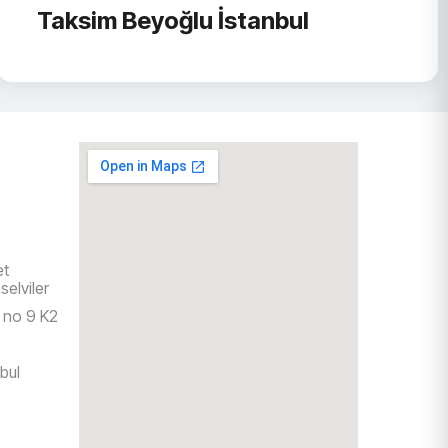
Taksim Beyoğlu İstanbul
et
elviler
 no 9 K2
bul