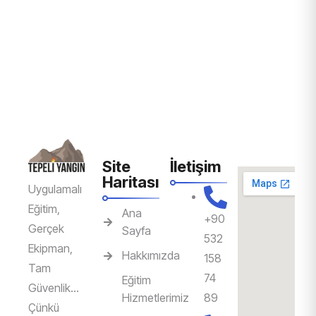
Site
İletişim
Haritası
Uygulamalı
Eğitim,
Ana
+90
Gerçek
Sayfa
532
Ekipman,
Hakkımızda
158
Tam
74
Eğitim
Güvenlik…
Hizmetlerimiz
89
Çünkü