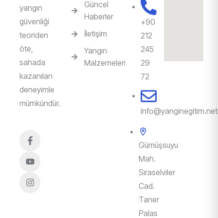
Güncel
yangın
Haberler
güvenliği
‎+90
İletişim
teoriden
212
öte,
245
Yangın
sahada
Malzemeleri
29
kazanılan
72
deneyimle
mümkündür.
info@yanginegitim.net
Gümüşsuyu
Mah.
Sıraselviler
Cad.
Taner
Palas