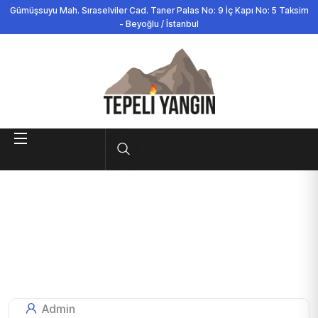
Gümüşsuyu Mah. Sıraselviler Cad. Taner Palas No: 9 İç Kapı No: 5 Taksim
- Beyoğlu / İstanbul
Admin