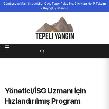
Gümüşsuyu Mah. Sıraselviler Cad. Taner Palas No: 9 İç Kapı No: 5 Taksim
- Beyoğlu / İstanbul
Yönetici/İSG Uzmanı İçin
Hızlandırılmış Program