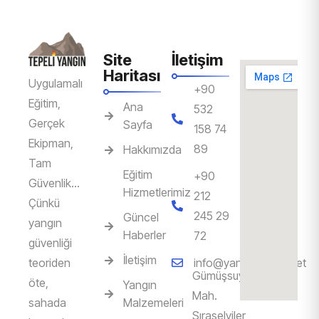
Site
İletişim
Haritası
Uygulamalı
+90
Eğitim,
Ana
532
Gerçek
Sayfa
158 74
Ekipman,
89
Hakkımızda
Tam
Eğitim
‎+90
Güvenlik…
Hizmetlerimiz
212
Çünkü
245 29
Güncel
yangın
Haberler
72
güvenliği
İletişim
teoriden
info@yanginegitim.net
Gümüşsuyu
öte,
Yangın
Mah.
sahada
Malzemeleri
Sıraselviler